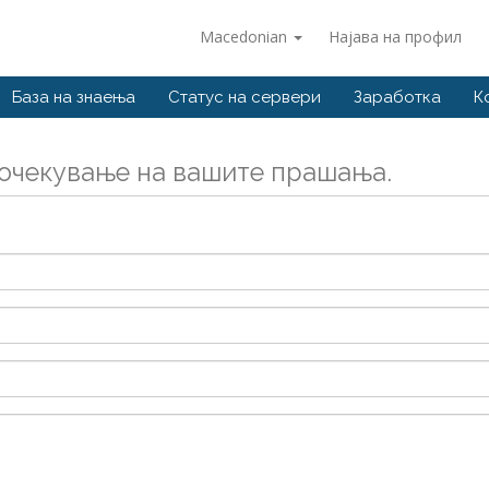
Macedonian
Најава на профил
База на знаења
Статус на сервери
Заработка
К
 очекување на вашите прашања.