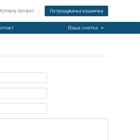
Креирај профил
Потрошувачка кошничка
онтакт
Ваша сметка