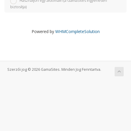
Használjon egy aldomain (a GamaSites ingyenesen
biztosítja)
Powered by
WHMCompleteSolution
Szerzői jog © 2026 GamaSites. Minden Jog Fenntartva.