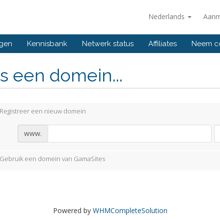
Nederlands
Aanm
ngen
Kennisbank
Netwerk status
Affiliates
Neem co
s een domein...
Registreer een nieuw domein
www.
Gebruik een domein van GamaSites
Powered by
WHMCompleteSolution