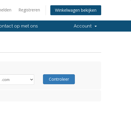
elden
Registreren
Winkelwagen bekijken
ntact op met ons
Account
Controleer